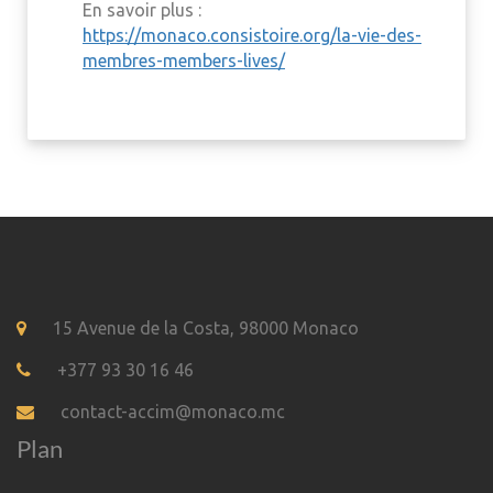
En savoir plus :
https://monaco.consistoire.org/la-vie-des-
membres-members-lives/
15 Avenue de la Costa, 98000 Monaco
+377 93 30 16 46
contact-accim@monaco.mc
Plan