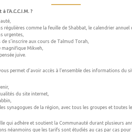
 l’A.C.C.I.M. ?
auté,
ns régulières comme la feuille de Shabbat, le calendrier annu
ns urgentes,
 de s’inscrire aux cours de Talmud Torah,
e magnifique Mikveh,
pensée juive.
ous permet d’avoir accès à l’ensemble des informations du site 
enir,
alités du site internet,
abbin,
es synagogues de la région, avec tous les groupes et toutes le
ille qui adhère et soutient la Communauté durant plusieurs ann
ons néanmoins que les tarifs sont étudiés au cas par cas pour l