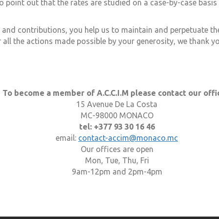
 point out that the rates are studied on a case-by-case basis f
and contributions, you help us to maintain and perpetuate t
or all the actions made possible by your generosity, we thank 
To become a member of A.C.C.I.M please contact our offi
15 Avenue De La Costa
MC-98000 MONACO
tel: +377 93 30 16 46
email:
contact-accim@monaco.mc
Our offices are open
Mon, Tue, Thu, Fri
9am-12pm and 2pm-4pm