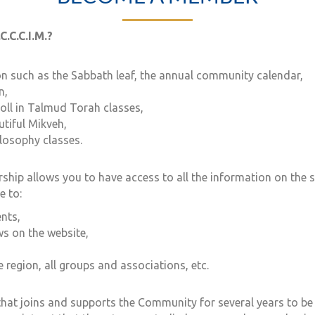
.C.C.I.M.?
,
on such as the Sabbath leaf, the annual community calendar,
n,
roll in Talmud Torah classes,
utiful Mikveh,
losophy classes.
hip allows you to have access to all the information on the sit
e to:
nts,
ws on the website,
 region, all groups and associations, etc.
 that joins and supports the Community for several years to be 